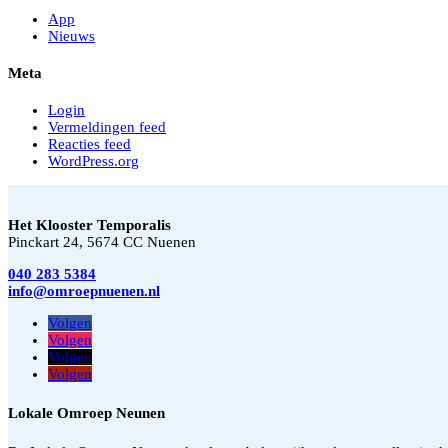
App
Nieuws
Meta
Login
Vermeldingen feed
Reacties feed
WordPress.org
Het Klooster Temporalis
Pinckart 24, 5674 CC Nuenen
040 283 5384
info@omroepnuenen.nl
Volgen
Volgen
Volgen
Volgen
Lokale Omroep Neunen