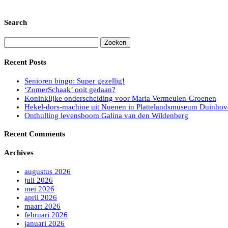
Search
Zoeken
naar:
Recent Posts
Senioren bingo: Super gezellig!
‘ZomerSchaak’ ooit gedaan?
Koninklijke onderscheiding voor Maria Vermeulen-Groenen
Hekel-dors-machine uit Nuenen in Plattelandsmuseum Duinhov
Onthulling levensboom Galina van den Wildenberg
Recent Comments
Archives
augustus 2026
juli 2026
mei 2026
april 2026
maart 2026
februari 2026
januari 2026