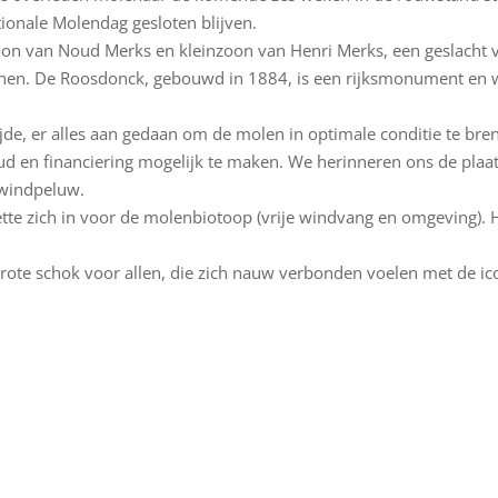
onale Molendag gesloten blijven.
zoon van Noud Merks en kleinzoon van Henri Merks, een geslacht
nen. De Roosdonck, gebouwd in 1884, is een rijksmonument en wo
jde, er alles aan gedaan om de molen in optimale conditie te breng
 en financiering mogelijk te maken. We herinneren ons de plaa
 windpeluw.
tte zich in voor de molenbiotoop (vrije windvang en omgeving). 
 grote schok voor allen, die zich nauw verbonden voelen met de 