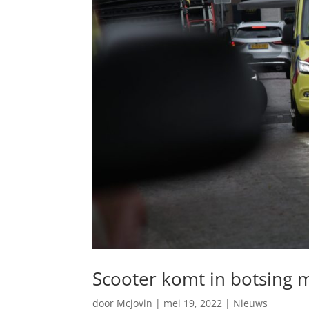
Scooter komt in botsing 
door
Mcjovin
|
mei 19, 2022
|
Nieuws