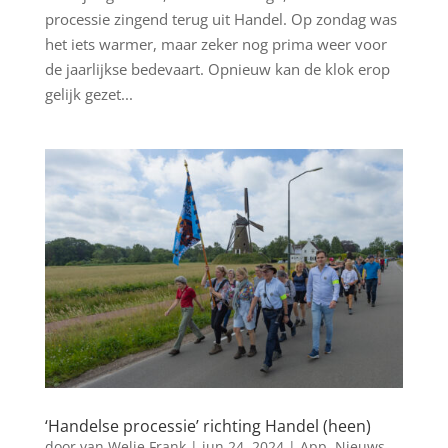
processie zingend terug uit Handel. Op zondag was
het iets warmer, maar zeker nog prima weer voor
de jaarlijkse bedevaart. Opnieuw kan de klok erop
gelijk gezet...
‘Handelse processie’ richting Handel (heen)
door
van Welie Frank
|
jun 24, 2024
|
App
,
Nieuws