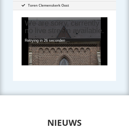
Toren Clemenskerk Oost
We are sorry, currently
no live stream available.
Retrying in
25 seconden
...
NIEUWS