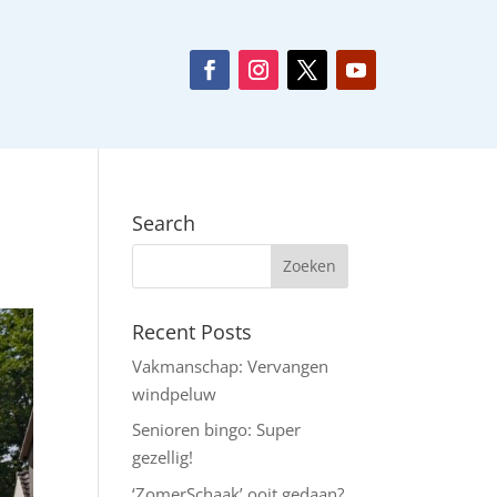
Search
Recent Posts
Vakmanschap: Vervangen
windpeluw
Senioren bingo: Super
gezellig!
‘ZomerSchaak’ ooit gedaan?