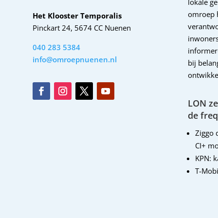
lokale g
omroep 
Het Klooster Temporalis
verantwo
Pinckart 24, 5674 CC Nuenen
inwoners
040 283 5384
informer
info@omroepnuenen.nl
bij bela
ontwikke
LON zen
de freq
Ziggo d
CI+ mo
KPN: 
T-Mobi