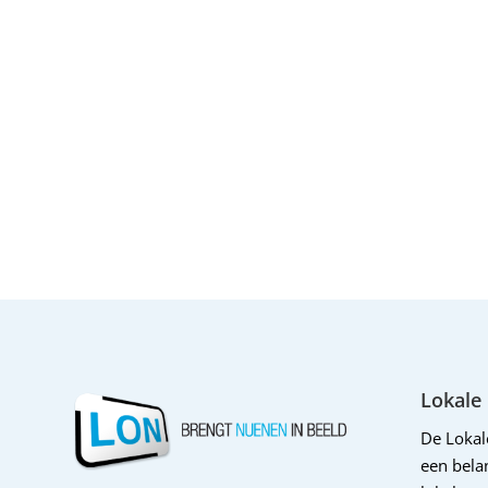
Lokale
De Loka
een belan