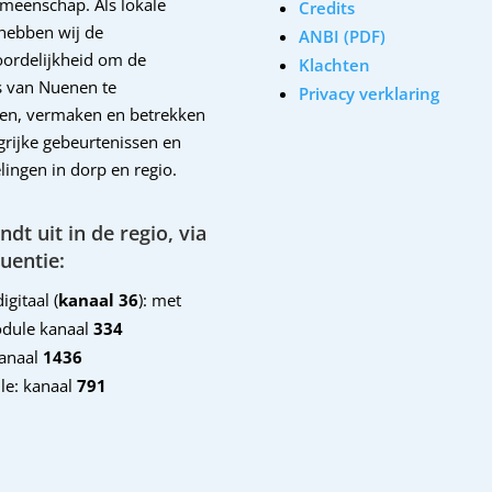
emeenschap. Als lokale
Credits
hebben wij de
ANBI (PDF)
ordelijkheid om de
Klachten
 van Nuenen te
Privacy verklaring
en, vermaken en betrekken
ngrijke gebeurtenissen en
lingen in dorp en regio.
dt uit in de regio, via
uentie:
igitaal (
kanaal 36
): met
dule kanaal
334
kanaal
1436
le: kanaal
791