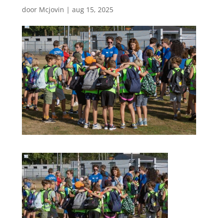
door
Mcjovin
|
aug 15, 2025