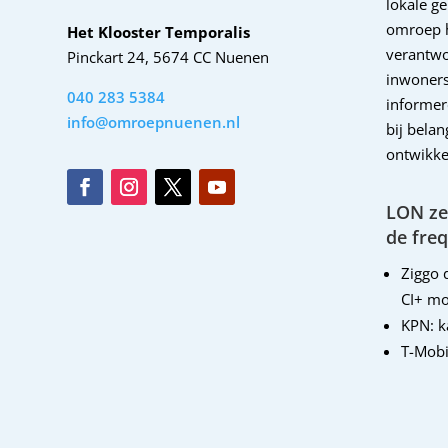
lokale g
omroep 
Het Klooster Temporalis
verantwo
Pinckart 24, 5674 CC Nuenen
inwoners
040 283 5384
informer
info@omroepnuenen.nl
bij bela
ontwikke
LON zen
de freq
Ziggo d
CI+ mo
KPN: 
T-Mobi