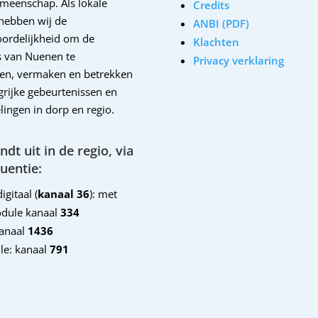
emeenschap. Als lokale
Credits
hebben wij de
ANBI (PDF)
ordelijkheid om de
Klachten
 van Nuenen te
Privacy verklaring
en, vermaken en betrekken
ngrijke gebeurtenissen en
lingen in dorp en regio.
dt uit in de regio, via
uentie:
igitaal (
kanaal 36
): met
dule kanaal
334
kanaal
1436
le: kanaal
791