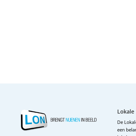
Lokale
De Loka
een belan