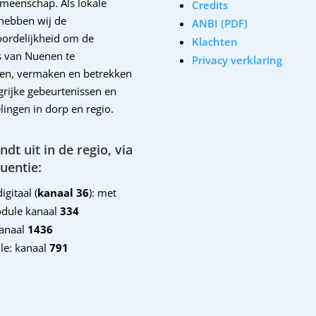
emeenschap. Als lokale
Credits
hebben wij de
ANBI (PDF)
ordelijkheid om de
Klachten
 van Nuenen te
Privacy verklaring
en, vermaken en betrekken
ngrijke gebeurtenissen en
lingen in dorp en regio.
dt uit in de regio, via
uentie:
igitaal (
kanaal 36
): met
dule kanaal
334
kanaal
1436
le: kanaal
791