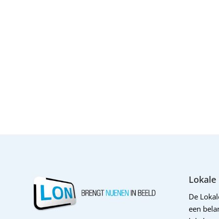
Lokale
De Loka
een belan