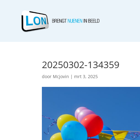
20250302-134359
door
Mcjovin
|
mrt 3, 2025