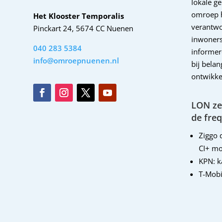
lokale g
omroep 
Het Klooster Temporalis
verantwo
Pinckart 24, 5674 CC Nuenen
inwoners
040 283 5384
informer
info@omroepnuenen.nl
bij bela
ontwikke
LON zen
de freq
Ziggo d
CI+ mo
KPN: 
T-Mobi