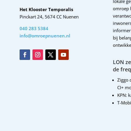
lokale g
omroep 
Het Klooster Temporalis
verantwo
Pinckart 24, 5674 CC Nuenen
inwoners
040 283 5384
informer
info@omroepnuenen.nl
bij bela
ontwikke
LON zen
de freq
Ziggo d
CI+ mo
KPN: 
T-Mobi