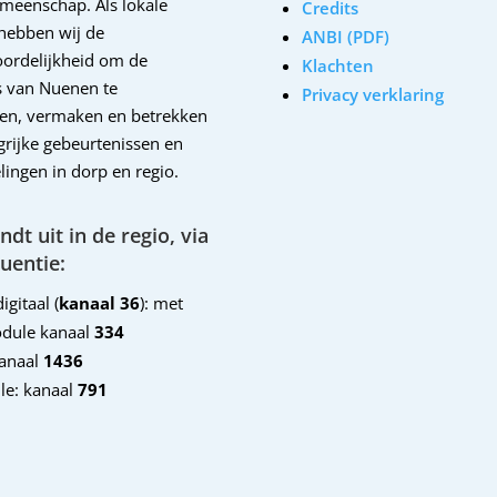
emeenschap. Als lokale
Credits
hebben wij de
ANBI (PDF)
ordelijkheid om de
Klachten
 van Nuenen te
Privacy verklaring
en, vermaken en betrekken
ngrijke gebeurtenissen en
lingen in dorp en regio.
dt uit in de regio, via
uentie:
igitaal (
kanaal 36
): met
dule kanaal
334
kanaal
1436
le: kanaal
791