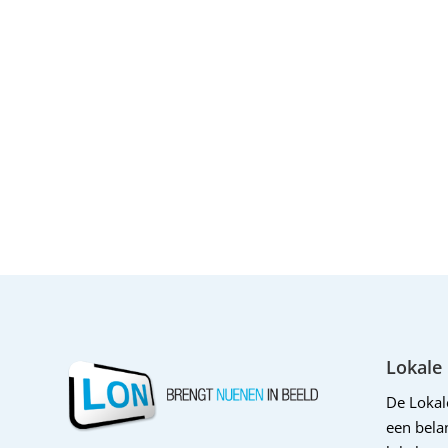
Lokale
De Loka
een belan