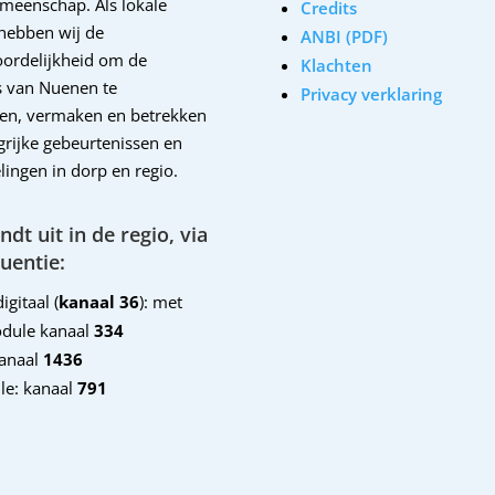
emeenschap. Als lokale
Credits
hebben wij de
ANBI (PDF)
ordelijkheid om de
Klachten
 van Nuenen te
Privacy verklaring
en, vermaken en betrekken
ngrijke gebeurtenissen en
lingen in dorp en regio.
dt uit in de regio, via
uentie:
igitaal (
kanaal 36
): met
dule kanaal
334
kanaal
1436
le: kanaal
791