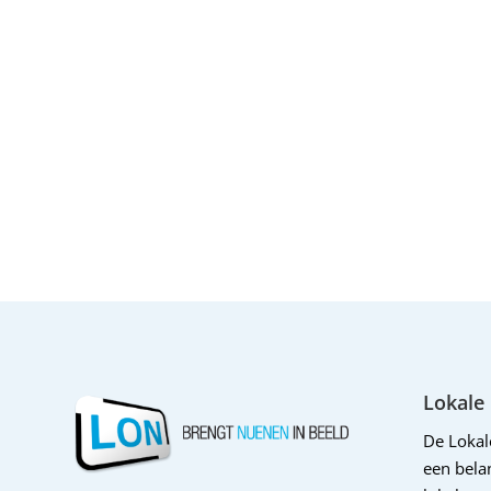
Lokale
De Loka
een belan