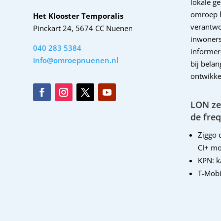
lokale g
omroep 
Het Klooster Temporalis
verantwo
Pinckart 24, 5674 CC Nuenen
inwoners
040 283 5384
informer
info@omroepnuenen.nl
bij bela
ontwikke
LON zen
de freq
Ziggo d
CI+ mo
KPN: 
T-Mobi