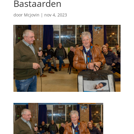
Bastaarden
door
Mcjovin
|
nov 4, 2023