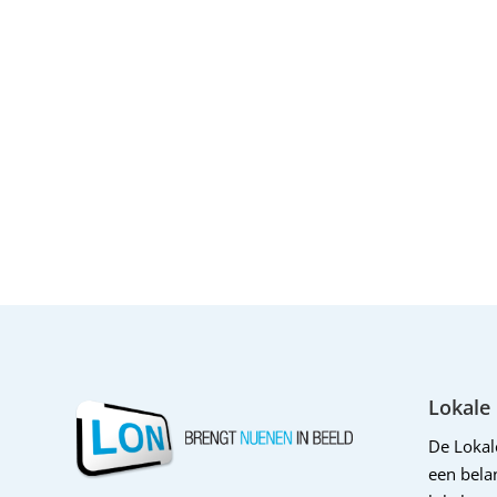
Lokale
De Loka
een belan