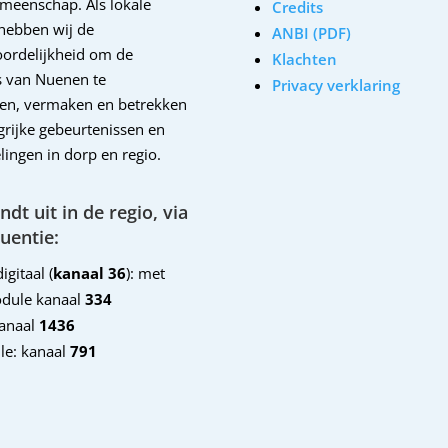
emeenschap. Als lokale
Credits
hebben wij de
ANBI (PDF)
ordelijkheid om de
Klachten
 van Nuenen te
Privacy verklaring
en, vermaken en betrekken
ngrijke gebeurtenissen en
lingen in dorp en regio.
dt uit in de regio, via
uentie:
igitaal (
kanaal 36
): met
dule kanaal
334
kanaal
1436
le: kanaal
791