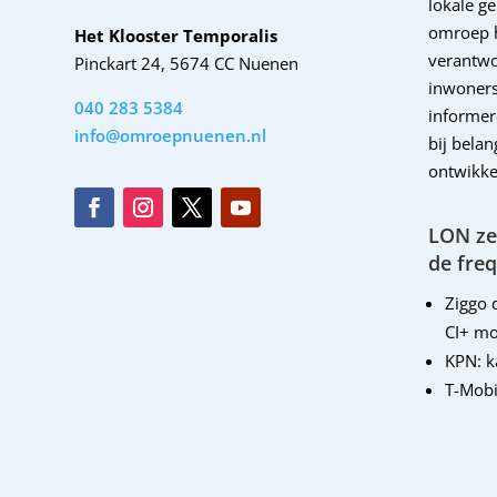
lokale g
omroep 
Het Klooster Temporalis
verantwo
Pinckart 24, 5674 CC Nuenen
inwoners
040 283 5384
informer
info@omroepnuenen.nl
bij bela
ontwikke
LON zen
de freq
Ziggo d
CI+ mo
KPN: 
T-Mobi