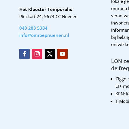
lokale g
omroep 
Het Klooster Temporalis
verantwo
Pinckart 24, 5674 CC Nuenen
inwoners
040 283 5384
informer
info@omroepnuenen.nl
bij bela
ontwikke
LON zen
de freq
Ziggo d
CI+ mo
KPN: 
T-Mobi