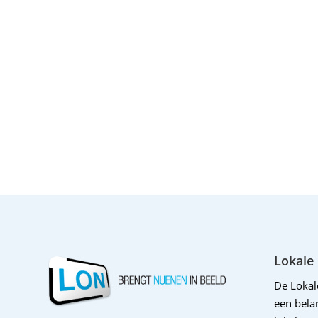
Lokale
De Loka
een belan