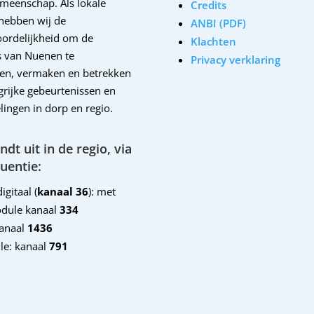
emeenschap. Als lokale
Credits
hebben wij de
ANBI (PDF)
ordelijkheid om de
Klachten
 van Nuenen te
Privacy verklaring
en, vermaken en betrekken
ngrijke gebeurtenissen en
lingen in dorp en regio.
dt uit in de regio, via
uentie:
igitaal (
kanaal 36
): met
dule kanaal
334
kanaal
1436
le: kanaal
791