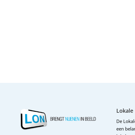
Lokale
De Loka
een belan