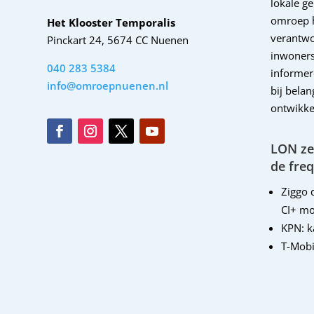
lokale g
omroep 
Het Klooster Temporalis
verantwo
Pinckart 24, 5674 CC Nuenen
inwoners
040 283 5384
informer
info@omroepnuenen.nl
bij bela
ontwikke
LON zen
de freq
Ziggo d
CI+ mo
KPN: 
T-Mobi