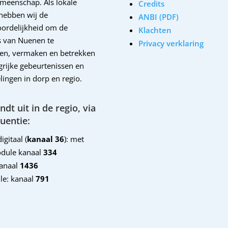
emeenschap. Als lokale
Credits
hebben wij de
ANBI (PDF)
ordelijkheid om de
Klachten
 van Nuenen te
Privacy verklaring
en, vermaken en betrekken
ngrijke gebeurtenissen en
lingen in dorp en regio.
dt uit in de regio, via
uentie:
igitaal (
kanaal 36
): met
dule kanaal
334
kanaal
1436
le: kanaal
791