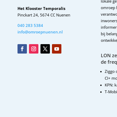
lokale g
omroep 
Het Klooster Temporalis
verantwo
Pinckart 24, 5674 CC Nuenen
inwoners
040 283 5384
informer
info@omroepnuenen.nl
bij bela
ontwikke
LON zen
de freq
Ziggo d
CI+ mo
KPN: 
T-Mobi