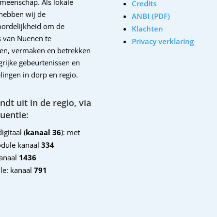
emeenschap. Als lokale
Credits
hebben wij de
ANBI (PDF)
ordelijkheid om de
Klachten
 van Nuenen te
Privacy verklaring
en, vermaken en betrekken
ngrijke gebeurtenissen en
lingen in dorp en regio.
dt uit in de regio, via
uentie:
igitaal (
kanaal 36
): met
dule kanaal
334
kanaal
1436
le: kanaal
791