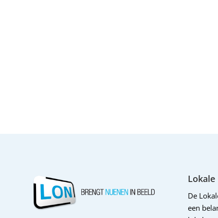
Lokale
De Loka
een belan