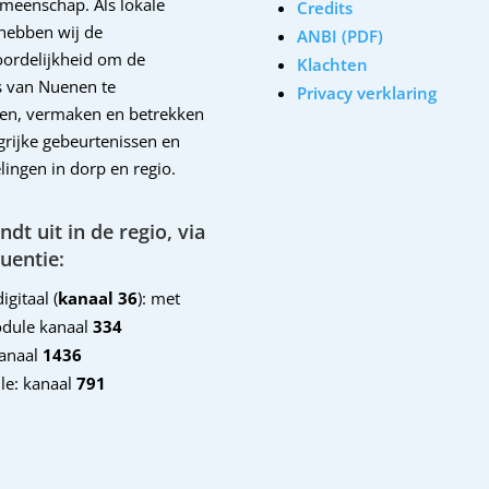
emeenschap. Als lokale
Credits
hebben wij de
ANBI (PDF)
ordelijkheid om de
Klachten
 van Nuenen te
Privacy verklaring
en, vermaken en betrekken
ngrijke gebeurtenissen en
lingen in dorp en regio.
dt uit in de regio, via
uentie:
igitaal (
kanaal 36
): met
dule kanaal
334
kanaal
1436
le: kanaal
791