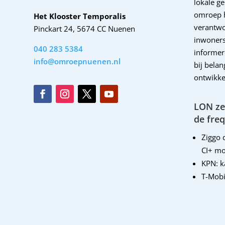
lokale g
omroep 
Het Klooster Temporalis
verantwo
Pinckart 24, 5674 CC Nuenen
inwoners
040 283 5384
informer
info@omroepnuenen.nl
bij bela
ontwikke
LON zen
de freq
Ziggo d
CI+ mo
KPN: 
T-Mobi