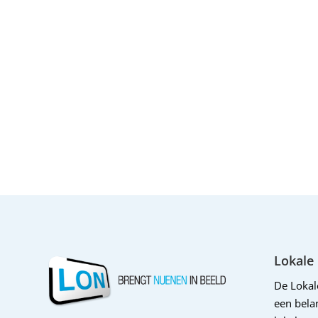
Lokale
De Loka
een belan