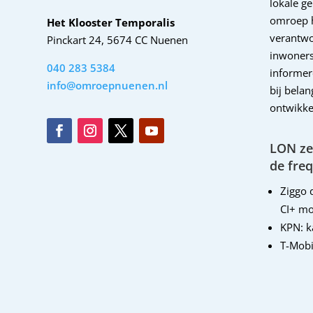
lokale g
omroep 
Het Klooster Temporalis
verantwo
Pinckart 24, 5674 CC Nuenen
inwoners
040 283 5384
informer
info@omroepnuenen.nl
bij bela
ontwikke
LON zen
de freq
Ziggo d
CI+ mo
KPN: 
T-Mobi