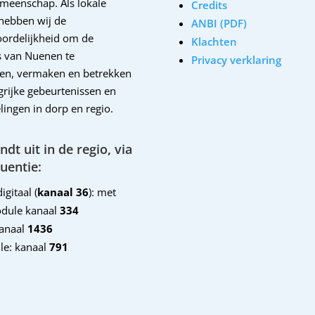
emeenschap. Als lokale
Credits
hebben wij de
ANBI (PDF)
ordelijkheid om de
Klachten
 van Nuenen te
Privacy verklaring
en, vermaken en betrekken
ngrijke gebeurtenissen en
lingen in dorp en regio.
dt uit in de regio, via
uentie:
igitaal (
kanaal 36
): met
dule kanaal
334
kanaal
1436
le: kanaal
791