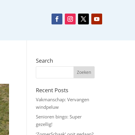
Search
Recent Posts
Vakmanschap: Vervangen
windpeluw
Senioren bingo: Super
gezellig!
‘ZomerSchaak’ ooit gedaan?