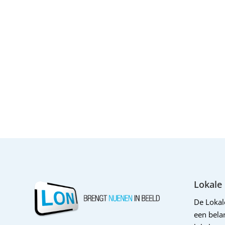
Lokale
De Loka
een belan