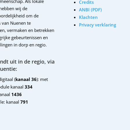
emeenschap. Als lokale
Credits
hebben wij de
ANBI (PDF)
ordelijkheid om de
Klachten
 van Nuenen te
Privacy verklaring
en, vermaken en betrekken
ngrijke gebeurtenissen en
lingen in dorp en regio.
dt uit in de regio, via
uentie:
igitaal (
kanaal 36
): met
dule kanaal
334
kanaal
1436
le: kanaal
791