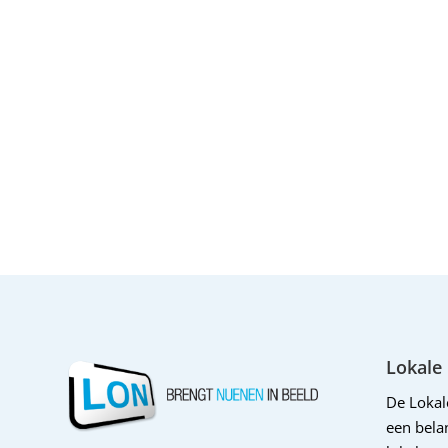
Lokale
De Loka
een belan