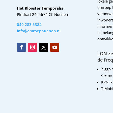
lokale g
omroep 
Het Klooster Temporalis
verantwo
Pinckart 24, 5674 CC Nuenen
inwoners
040 283 5384
informer
info@omroepnuenen.nl
bij bela
ontwikke
LON zen
de freq
Ziggo d
CI+ mo
KPN: 
T-Mobi