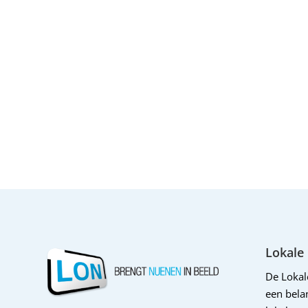
Lokale
De Loka
een belan