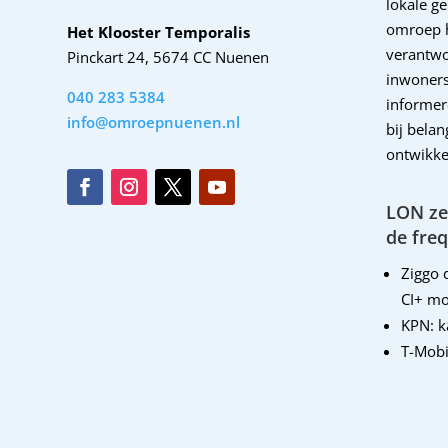
lokale g
omroep 
Het Klooster Temporalis
verantwo
Pinckart 24, 5674 CC Nuenen
inwoners
040 283 5384
informer
info@omroepnuenen.nl
bij bela
ontwikke
LON zen
de freq
Ziggo d
CI+ mo
KPN: 
T-Mobi