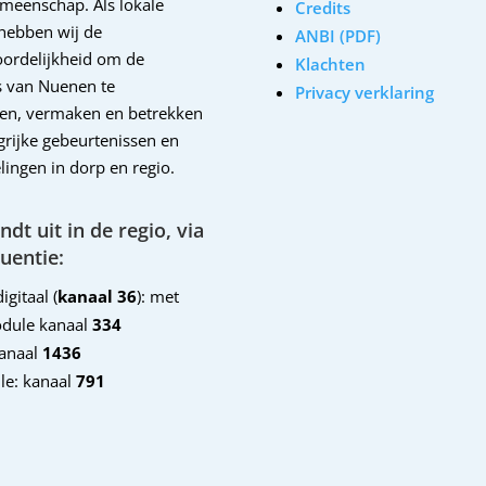
emeenschap. Als lokale
Credits
hebben wij de
ANBI (PDF)
ordelijkheid om de
Klachten
 van Nuenen te
Privacy verklaring
en, vermaken en betrekken
ngrijke gebeurtenissen en
lingen in dorp en regio.
dt uit in de regio, via
uentie:
igitaal (
kanaal 36
): met
dule kanaal
334
kanaal
1436
le: kanaal
791