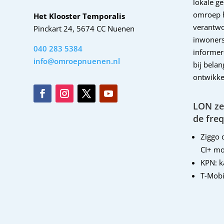
lokale g
omroep 
Het Klooster Temporalis
verantwo
Pinckart 24, 5674 CC Nuenen
inwoners
040 283 5384
informer
info@omroepnuenen.nl
bij bela
ontwikke
LON zen
de freq
Ziggo d
CI+ mo
KPN: 
T-Mobi