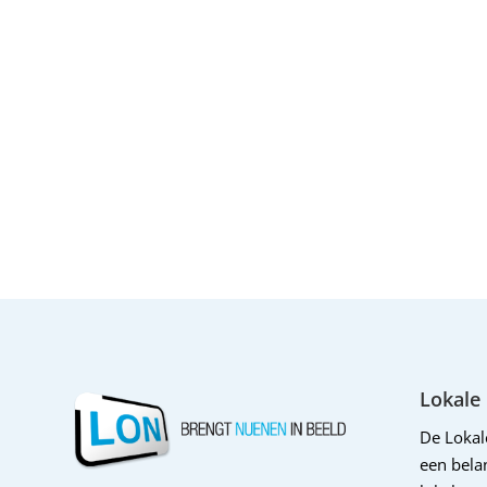
Lokale
De Loka
een belan