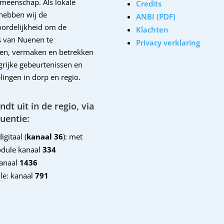
emeenschap. Als lokale
Credits
hebben wij de
ANBI (PDF)
ordelijkheid om de
Klachten
 van Nuenen te
Privacy verklaring
en, vermaken en betrekken
ngrijke gebeurtenissen en
lingen in dorp en regio.
dt uit in de regio, via
uentie:
igitaal (
kanaal 36
): met
dule kanaal
334
kanaal
1436
le: kanaal
791