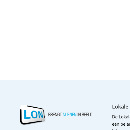
Lokale
De Loka
een belan