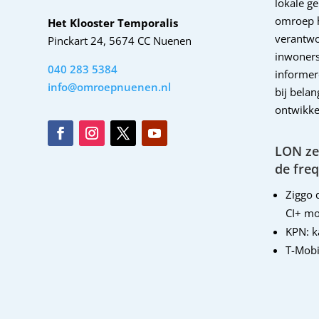
lokale g
omroep 
Het Klooster Temporalis
verantwo
Pinckart 24, 5674 CC Nuenen
inwoners
040 283 5384
informer
info@omroepnuenen.nl
bij bela
ontwikke
LON zen
de freq
Ziggo d
CI+ mo
KPN: 
T-Mobi