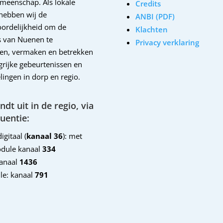
emeenschap. Als lokale
Credits
hebben wij de
ANBI (PDF)
ordelijkheid om de
Klachten
 van Nuenen te
Privacy verklaring
en, vermaken en betrekken
ngrijke gebeurtenissen en
lingen in dorp en regio.
dt uit in de regio, via
uentie:
igitaal (
kanaal 36
): met
dule kanaal
334
kanaal
1436
le: kanaal
791