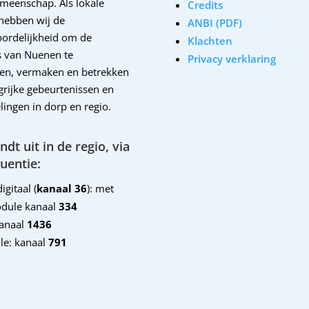
emeenschap. Als lokale
Credits
hebben wij de
ANBI (PDF)
ordelijkheid om de
Klachten
 van Nuenen te
Privacy verklaring
en, vermaken en betrekken
ngrijke gebeurtenissen en
lingen in dorp en regio.
dt uit in de regio, via
uentie:
igitaal (
kanaal 36
): met
dule kanaal
334
kanaal
1436
le: kanaal
791