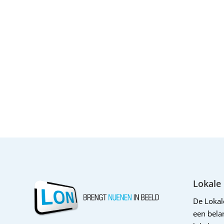
Lokale
De Loka
een belan