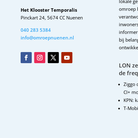
lokale g
omroep 
Het Klooster Temporalis
verantwo
Pinckart 24, 5674 CC Nuenen
inwoners
040 283 5384
informer
info@omroepnuenen.nl
bij bela
ontwikke
LON zen
de freq
Ziggo d
CI+ mo
KPN: 
T-Mobi