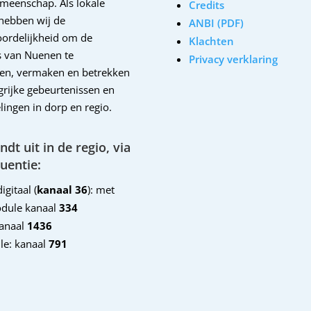
emeenschap. Als lokale
Credits
hebben wij de
ANBI (PDF)
ordelijkheid om de
Klachten
 van Nuenen te
Privacy verklaring
en, vermaken en betrekken
ngrijke gebeurtenissen en
lingen in dorp en regio.
dt uit in de regio, via
uentie:
igitaal (
kanaal 36
): met
dule kanaal
334
kanaal
1436
le: kanaal
791