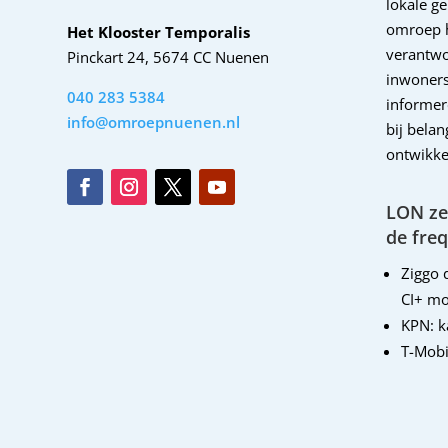
lokale g
omroep 
Het Klooster Temporalis
verantwo
Pinckart 24, 5674 CC Nuenen
inwoners
040 283 5384
informer
info@omroepnuenen.nl
bij bela
ontwikke
LON zen
de freq
Ziggo d
CI+ mo
KPN: 
T-Mobi