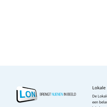
Lokale
De Loka
een belan