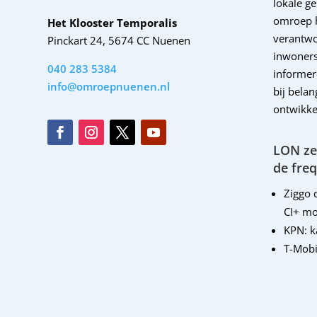
lokale g
omroep 
Het Klooster Temporalis
verantwo
Pinckart 24, 5674 CC Nuenen
inwoners
040 283 5384
informer
info@omroepnuenen.nl
bij bela
ontwikke
LON zen
de freq
Ziggo d
CI+ mo
KPN: 
T-Mobi