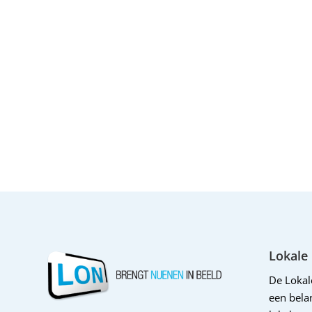
Lokale
De Loka
een belan