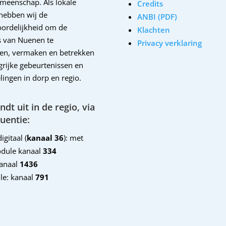
emeenschap. Als lokale
Credits
hebben wij de
ANBI (PDF)
ordelijkheid om de
Klachten
 van Nuenen te
Privacy verklaring
en, vermaken en betrekken
ngrijke gebeurtenissen en
lingen in dorp en regio.
dt uit in de regio, via
uentie:
igitaal (
kanaal 36
): met
dule kanaal
334
kanaal
1436
le: kanaal
791