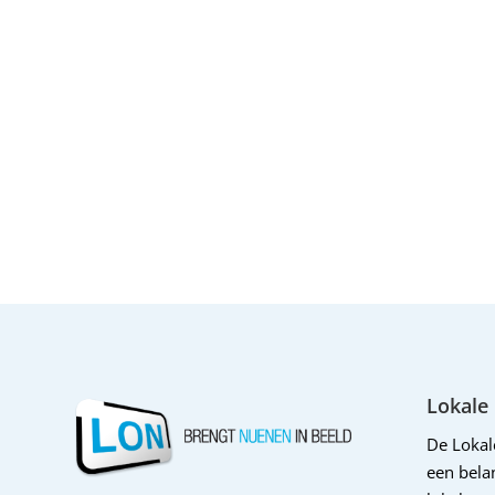
Lokale
De Loka
een belan