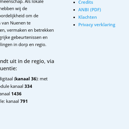
emeenschap. Als lokale
Credits
hebben wij de
ANBI (PDF)
ordelijkheid om de
Klachten
 van Nuenen te
Privacy verklaring
en, vermaken en betrekken
ngrijke gebeurtenissen en
lingen in dorp en regio.
dt uit in de regio, via
uentie:
igitaal (
kanaal 36
): met
dule kanaal
334
kanaal
1436
le: kanaal
791