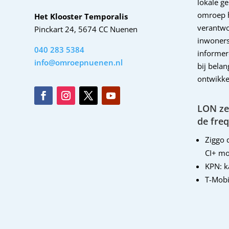
lokale g
omroep 
Het Klooster Temporalis
verantwo
Pinckart 24, 5674 CC Nuenen
inwoners
040 283 5384
informer
info@omroepnuenen.nl
bij bela
ontwikke
LON zen
de freq
Ziggo d
CI+ mo
KPN: 
T-Mobi