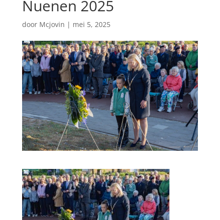
Nuenen 2025
door
Mcjovin
|
mei 5, 2025