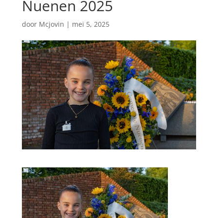
Nuenen 2025
door
Mcjovin
|
mei 5, 2025