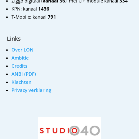
Ziggo digitaal (
kanaal 36
): met CI+ module kanaal
334
KPN: kanaal
1436
T-Mobile: kanaal
791
Links
Over LON
Ambitie
Credits
ANBI (PDF)
Klachten
Privacy verklaring