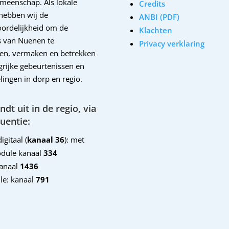
emeenschap. Als lokale
Credits
hebben wij de
ANBI (PDF)
ordelijkheid om de
Klachten
 van Nuenen te
Privacy verklaring
en, vermaken en betrekken
ngrijke gebeurtenissen en
lingen in dorp en regio.
dt uit in de regio, via
uentie:
igitaal (
kanaal 36
): met
dule kanaal
334
kanaal
1436
le: kanaal
791