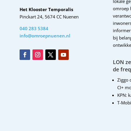
lokale g
omroep 
Het Klooster Temporalis
verantwo
Pinckart 24, 5674 CC Nuenen
inwoners
040 283 5384
informer
info@omroepnuenen.nl
bij bela
ontwikke
LON zen
de freq
Ziggo d
CI+ mo
KPN: 
T-Mobi