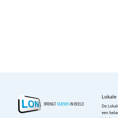
Lokale
De Loka
een belan