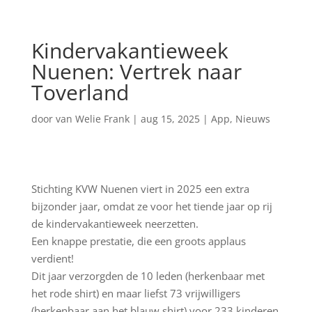
Kindervakantieweek
Nuenen: Vertrek naar
Toverland
door
van Welie Frank
|
aug 15, 2025
|
App
,
Nieuws
Stichting KVW Nuenen viert in 2025 een extra
bijzonder jaar, omdat ze voor het tiende jaar op rij
de kindervakantieweek neerzetten.
Een knappe prestatie, die een groots applaus
verdient!
Dit jaar verzorgden de 10 leden (herkenbaar met
het rode shirt) en maar liefst 73 vrijwilligers
(herkenbaar aan het blauw shirt) voor 233 kinderen