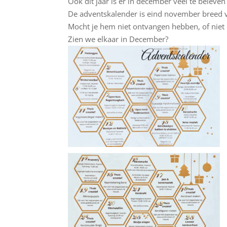
Ook dit jaar is er in december veel te beleve
De adventskalender is eind november breed v
Mocht je hem niet ontvangen hebben, of niet m
Zien we elkaar in December?