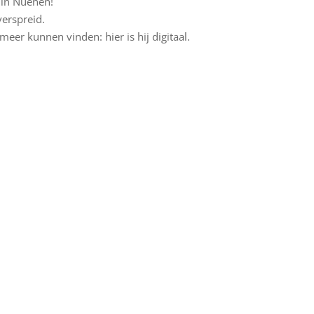
n in Nuenen!
erspreid.
eer kunnen vinden: hier is hij digitaal.