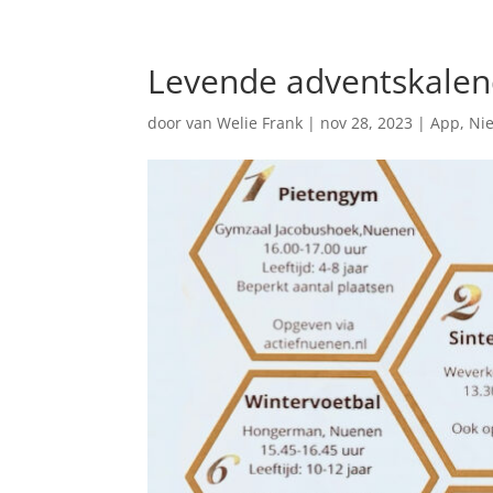
Levende adventskale
door
van Welie Frank
|
nov 28, 2023
|
App
,
Ni