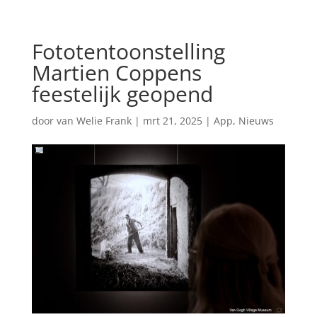
Fototentoonstelling
Martien Coppens
feestelijk geopend
door
van Welie Frank
|
mrt 21, 2025
|
App
,
Nieuws