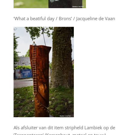
‘What a beatiful day / Brons’ / Jacqueline de Vaan
Als afsluiter van dit item stripheld Lambiek op de
‘Trappentoren’ (Kersenhout, metaal en touw)