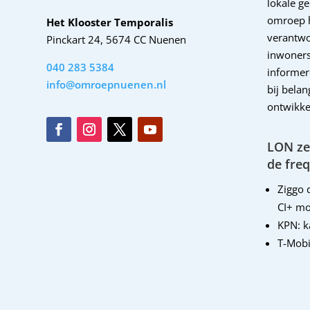
lokale g
omroep 
Het Klooster Temporalis
verantwo
Pinckart 24, 5674 CC Nuenen
inwoners
040 283 5384
informer
info@omroepnuenen.nl
bij bela
ontwikke
LON zen
de freq
Ziggo d
CI+ mo
KPN: 
T-Mobi