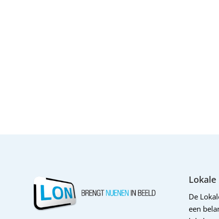
Lokale
De Loka
een belan