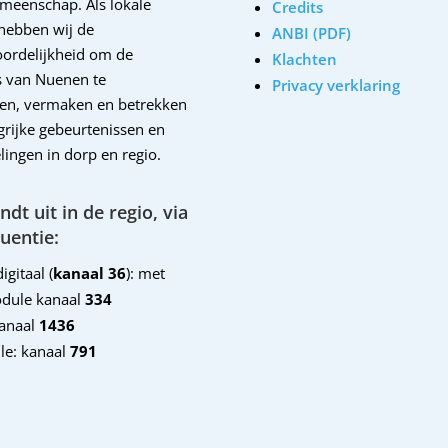
emeenschap. Als lokale
Credits
hebben wij de
ANBI (PDF)
ordelijkheid om de
Klachten
 van Nuenen te
Privacy verklaring
en, vermaken en betrekken
ngrijke gebeurtenissen en
lingen in dorp en regio.
dt uit in de regio, via
uentie:
igitaal (
kanaal 36
): met
dule kanaal
334
kanaal
1436
le: kanaal
791