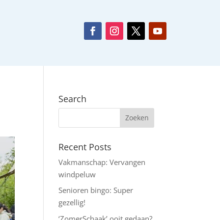
Search
Recent Posts
Vakmanschap: Vervangen
windpeluw
Senioren bingo: Super
gezellig!
‘ZomerSchaak’ ooit gedaan?